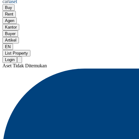
cari
aset
Buy
Rent
Agen
Kantor
Buyer
Artikel
EN
List Property
Login
Aset Tidak Ditemukan