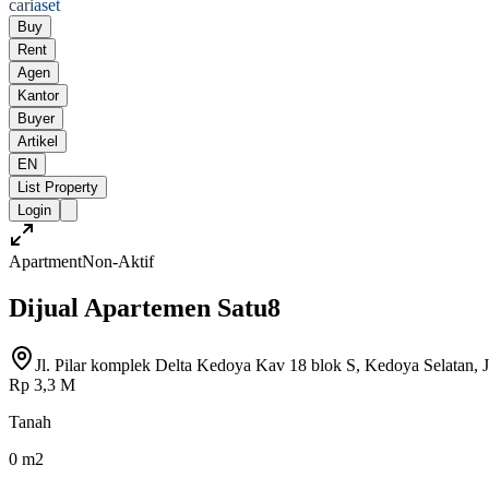
cari
aset
Buy
Rent
Agen
Kantor
Buyer
Artikel
EN
List Property
Login
Apartment
Non-Aktif
Dijual Apartemen Satu8
Jl. Pilar komplek Delta Kedoya Kav 18 blok S, Kedoya Selatan, J
Rp 3,3 M
Tanah
0 m2