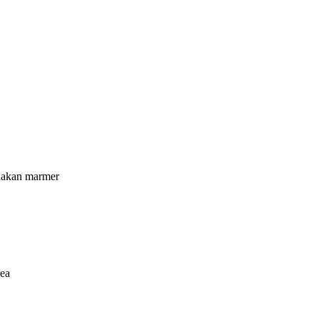
unakan marmer
rea