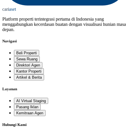
cari
aset
Platform properti terintegrasi pertama di Indonesia yang
menggabungkan kecerdasan buatan dengan visualisasi hunian masa
depan.
Navigasi
Beli Properti
Sewa Ruang
Direktori Agen
Kantor Properti
Artikel & Berita
Layanan
AI Virtual Staging
Pasang Iklan
Kemitraan Agen
Hubungi Kami