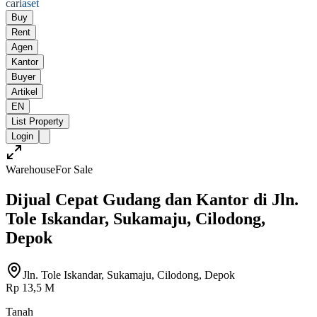
cari
aset
Buy
Rent
Agen
Kantor
Buyer
Artikel
EN
List Property
Login
Warehouse
For Sale
Dijual Cepat Gudang dan Kantor di Jln.
Tole Iskandar, Sukamaju, Cilodong,
Depok
Jln. Tole Iskandar, Sukamaju, Cilodong, Depok
Rp 13,5 M
Tanah