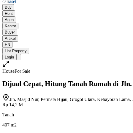
cari
aset
Buy
Rent
Agen
Kantor
Buyer
Artikel
EN
List Property
Login
House
For Sale
Dijual Cepat, Hitung Tanah Rumah di Jln.
Jln. Masjid Nur, Permata Hijau, Grogol Utara, Kebayoran Lama, J
Rp 14,2 M
Tanah
407 m2