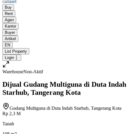
cari
aset
Buy
Rent
Agen
Kantor
Buyer
Artikel
EN
List Property
Login
Warehouse
Non-Aktif
Dijual Gudang Multiguna di Duta Indah
Starhub, Tangerang Kota
Gudang Multiguna di Duta Indah Starhub, Tangerang Kota
Rp 2,3 M
Tanah
108 m2