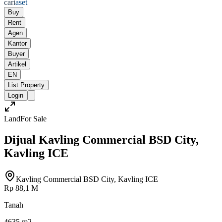
cari
aset
Buy
Rent
Agen
Kantor
Buyer
Artikel
EN
List Property
Login
Land
For Sale
Dijual Kavling Commercial BSD City,
Kavling ICE
Kavling Commercial BSD City, Kavling ICE
Rp 88,1 M
Tanah
4635 m2