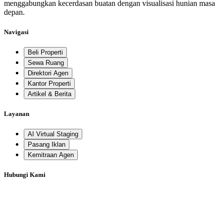
menggabungkan kecerdasan buatan dengan visualisasi hunian masa
depan.
Navigasi
Beli Properti
Sewa Ruang
Direktori Agen
Kantor Properti
Artikel & Berita
Layanan
AI Virtual Staging
Pasang Iklan
Kemitraan Agen
Hubungi Kami