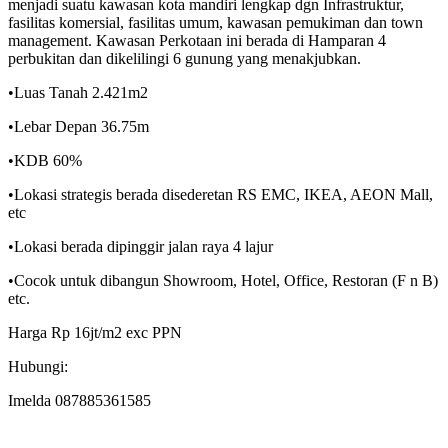
menjadi suatu kawasan kota mandiri lengkap dgn Infrastruktur,
fasilitas komersial, fasilitas umum, kawasan pemukiman dan town
management. Kawasan Perkotaan ini berada di Hamparan 4
perbukitan dan dikelilingi 6 gunung yang menakjubkan.
•Luas Tanah 2.421m2
•Lebar Depan 36.75m
•KDB 60%
•Lokasi strategis berada disederetan RS EMC, IKEA, AEON Mall,
etc
•Lokasi berada dipinggir jalan raya 4 lajur
•Cocok untuk dibangun Showroom, Hotel, Office, Restoran (F n B)
etc.
Harga Rp 16jt/m2 exc PPN
Hubungi:
Imelda 087885361585