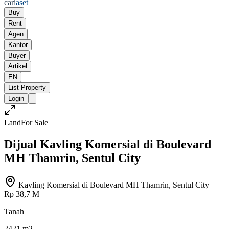
cari
aset
Buy
Rent
Agen
Kantor
Buyer
Artikel
EN
List Property
Login
Land
For Sale
Dijual Kavling Komersial di Boulevard
MH Thamrin, Sentul City
Kavling Komersial di Boulevard MH Thamrin, Sentul City
Rp 38,7 M
Tanah
2421 m2