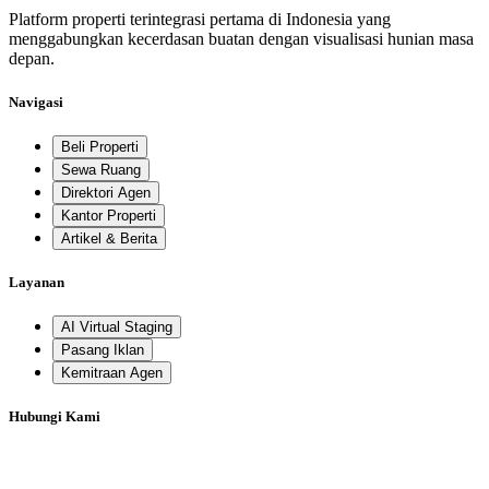
Platform properti terintegrasi pertama di Indonesia yang
menggabungkan kecerdasan buatan dengan visualisasi hunian masa
depan.
Navigasi
Beli Properti
Sewa Ruang
Direktori Agen
Kantor Properti
Artikel & Berita
Layanan
AI Virtual Staging
Pasang Iklan
Kemitraan Agen
Hubungi Kami