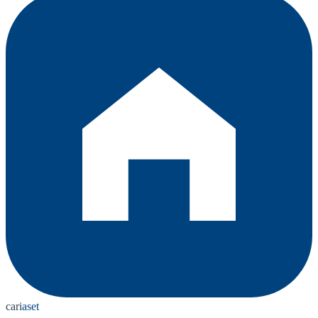
cari
aset