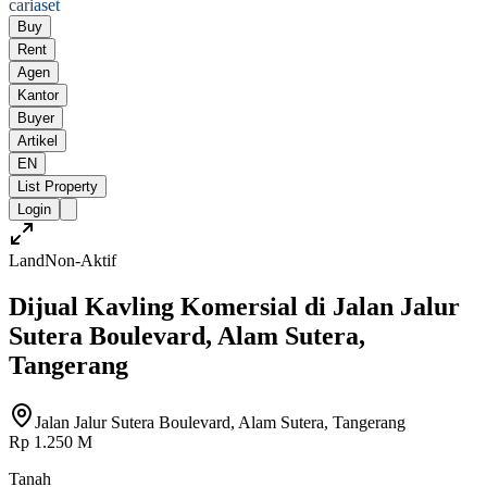
cari
aset
Buy
Rent
Agen
Kantor
Buyer
Artikel
EN
List Property
Login
Land
Non-Aktif
Dijual Kavling Komersial di Jalan Jalur
Sutera Boulevard, Alam Sutera,
Tangerang
Jalan Jalur Sutera Boulevard, Alam Sutera, Tangerang
Rp 1.250 M
Tanah