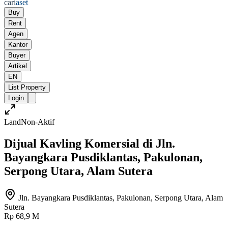
cari
aset
Buy
Rent
Agen
Kantor
Buyer
Artikel
EN
List Property
Login
Land
Non-Aktif
Dijual Kavling Komersial di Jln.
Bayangkara Pusdiklantas, Pakulonan,
Serpong Utara, Alam Sutera
Jln. Bayangkara Pusdiklantas, Pakulonan, Serpong Utara, Alam
Sutera
Rp 68,9 M