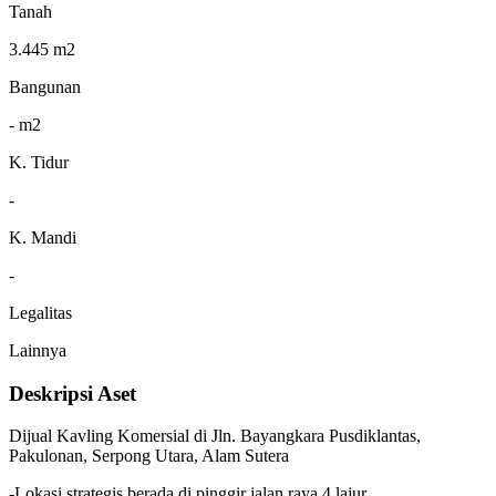
Tanah
3.445 m2
Bangunan
- m2
K. Tidur
-
K. Mandi
-
Legalitas
Lainnya
Deskripsi Aset
Dijual Kavling Komersial di Jln. Bayangkara Pusdiklantas,
Pakulonan, Serpong Utara, Alam Sutera
-Lokasi strategis berada di pinggir jalan raya 4 lajur