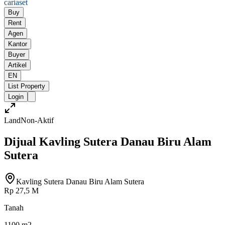
cari
aset
Buy
Rent
Agen
Kantor
Buyer
Artikel
EN
List Property
Login
Land
Non-Aktif
Dijual Kavling Sutera Danau Biru Alam
Sutera
Kavling Sutera Danau Biru Alam Sutera
Rp 27,5 M
Tanah
1100 m2