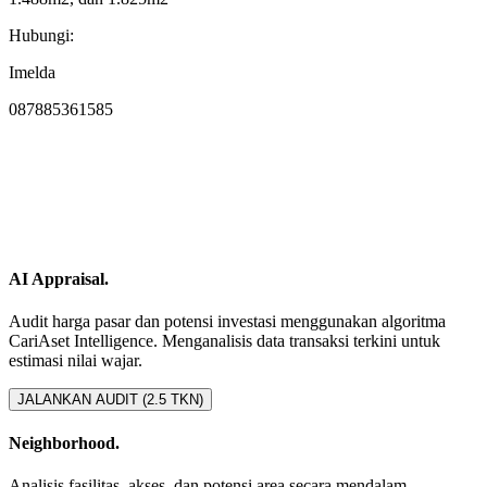
Hubungi:
Imelda
087885361585
AI Appraisal.
Audit harga pasar dan potensi investasi menggunakan algoritma
CariAset Intelligence. Menganalisis data transaksi terkini untuk
estimasi nilai wajar.
JALANKAN AUDIT (2.5 TKN)
Neighborhood.
Analisis fasilitas, akses, dan potensi area secara mendalam.