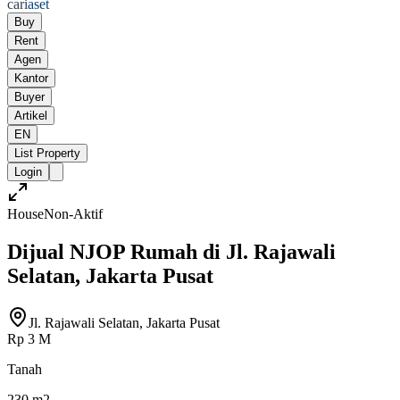
cari
aset
Buy
Rent
Agen
Kantor
Buyer
Artikel
EN
List Property
Login
House
Non-Aktif
Dijual NJOP Rumah di Jl. Rajawali
Selatan, Jakarta Pusat
Jl. Rajawali Selatan, Jakarta Pusat
Rp 3 M
Tanah
230 m2