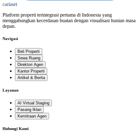
cari
aset
Platform properti terintegrasi pertama di Indonesia yang
menggabungkan kecerdasan buatan dengan visualisasi hunian masa
depan.
Navigasi
Beli Properti
Sewa Ruang
Direktori Agen
Kantor Properti
Artikel & Berita
Layanan
AI Virtual Staging
Pasang Iklan
Kemitraan Agen
Hubungi Kami