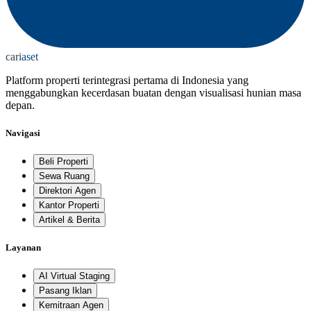
cari
aset
Platform properti terintegrasi pertama di Indonesia yang
menggabungkan kecerdasan buatan dengan visualisasi hunian masa
depan.
Navigasi
Beli Properti
Sewa Ruang
Direktori Agen
Kantor Properti
Artikel & Berita
Layanan
AI Virtual Staging
Pasang Iklan
Kemitraan Agen