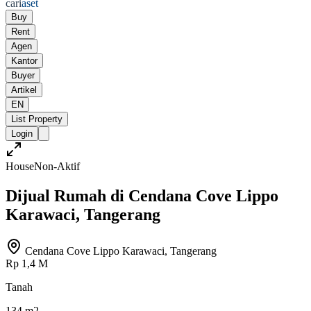
cari
aset
Buy
Rent
Agen
Kantor
Buyer
Artikel
EN
List Property
Login
House
Non-Aktif
Dijual Rumah di Cendana Cove Lippo
Karawaci, Tangerang
Cendana Cove Lippo Karawaci, Tangerang
Rp 1,4 M
Tanah
134 m2