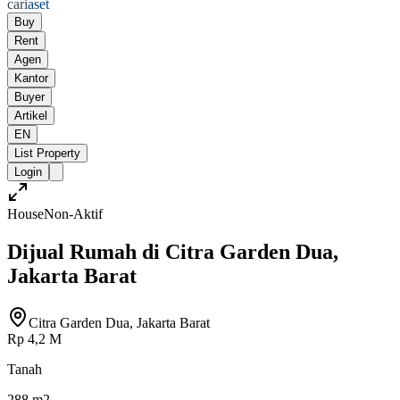
cari
aset
Buy
Rent
Agen
Kantor
Buyer
Artikel
EN
List Property
Login
House
Non-Aktif
Dijual Rumah di Citra Garden Dua,
Jakarta Barat
Citra Garden Dua, Jakarta Barat
Rp 4,2 M
Tanah
288 m2