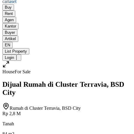
cari
aset
Buy
Rent
Agen
Kantor
Buyer
Artikel
EN
List Property
Login
House
For Sale
Dijual Rumah di Cluster Terravia, BSD
City
Rumah di Cluster Terravia, BSD City
Rp 2,8 M
Tanah
84 m2