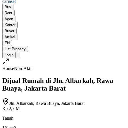
cari
aset
Buy
Rent
Agen
Kantor
Buyer
Artikel
EN
List Property
Login
House
Non-Aktif
Dijual Rumah di Jln. Albarkah, Rawa
Buaya, Jakarta Barat
Jln. Albarkah, Rawa Buaya, Jakarta Barat
Rp 2,7 M
Tanah
181 m2