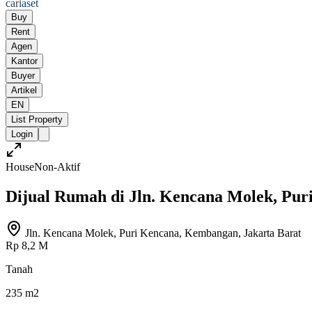
cari
aset
Buy
Rent
Agen
Kantor
Buyer
Artikel
EN
List Property
Login
House
Non-Aktif
Dijual Rumah di Jln. Kencana Molek, Pur
Jln. Kencana Molek, Puri Kencana, Kembangan, Jakarta Barat
Rp 8,2 M
Tanah
235 m2