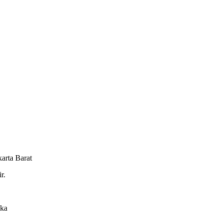
arta Barat
r.
eka