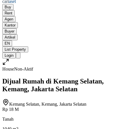
cari
aset
Buy
Rent
Agen
Kantor
Buyer
Artikel
EN
List Property
Login
House
Non-Aktif
Dijual Rumah di Kemang Selatan,
Kemang, Jakarta Selatan
Kemang Selatan, Kemang, Jakarta Selatan
Rp 18 M
Tanah
1040 m2