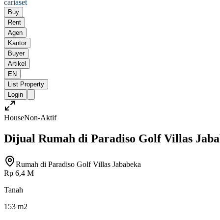
cari
aset
Buy
Rent
Agen
Kantor
Buyer
Artikel
EN
List Property
Login
House
Non-Aktif
Dijual Rumah di Paradiso Golf Villas Jab
Rumah di Paradiso Golf Villas Jababeka
Rp 6,4 M
Tanah
153 m2