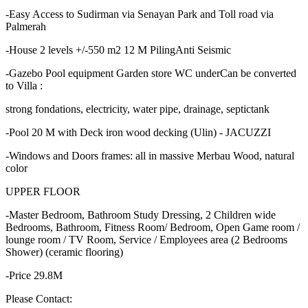
-Easy Access to Sudirman via Senayan Park and Toll road via
Palmerah
-House 2 levels +/-550 m2 12 M PilingAnti Seismic
-Gazebo Pool equipment Garden store WC underCan be converted
to Villa :
strong fondations, electricity, water pipe, drainage, septictank
-Pool 20 M with Deck iron wood decking (Ulin) - JACUZZI
-Windows and Doors frames: all in massive Merbau Wood, natural
color
UPPER FLOOR
-Master Bedroom, Bathroom Study Dressing, 2 Children wide
Bedrooms, Bathroom, Fitness Room/ Bedroom, Open Game room /
lounge room / TV Room, Service / Employees area (2 Bedrooms
Shower) (ceramic flooring)
-Price 29.8M
Please Contact: