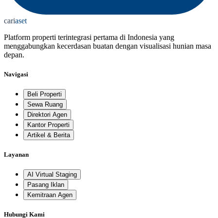
cari
aset
Platform properti terintegrasi pertama di Indonesia yang
menggabungkan kecerdasan buatan dengan visualisasi hunian masa
depan.
Navigasi
Beli Properti
Sewa Ruang
Direktori Agen
Kantor Properti
Artikel & Berita
Layanan
AI Virtual Staging
Pasang Iklan
Kemitraan Agen
Hubungi Kami