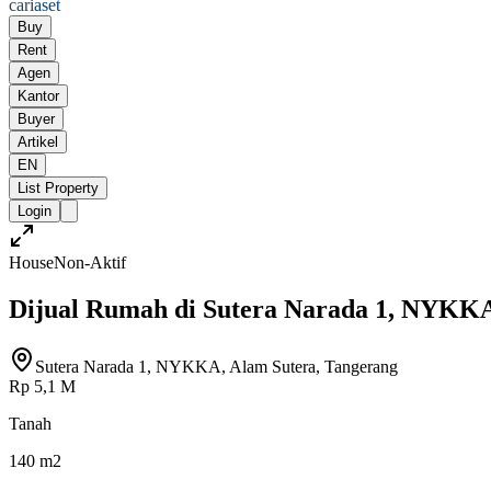
cari
aset
Buy
Rent
Agen
Kantor
Buyer
Artikel
EN
List Property
Login
House
Non-Aktif
Dijual Rumah di Sutera Narada 1, NYKKA
Sutera Narada 1, NYKKA, Alam Sutera, Tangerang
Rp 5,1 M
Tanah
140 m2