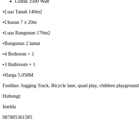
Listrik 3500 Watt
•Luas Tanah 140m2
•Ukuran 7 x 20m
•Luas Bangunan 176m2
•Bangunan 2 lantai
•4 Bedroom + 1
•3 Bathroom + 1
•Harga 5.058M
Fasilitas: Jogging Track, Bicycle lane, quad play, children playgro
Hubungi:
Imelda
087885361585