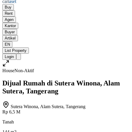
cari
aset
Buy
Rent
Agen
Kantor
Buyer
Artikel
EN
List Property
Login
House
Non-Aktif
Dijual Rumah di Sutera Winona, Alam
Sutera, Tangerang
Sutera Winona, Alam Sutera, Tangerang
Rp 6,5 M
Tanah
144 m2