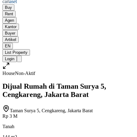
cari
aset
Buy
Rent
Agen
Kantor
Buyer
Artikel
EN
List Property
Login
House
Non-Aktif
Dijual Rumah di Taman Surya 5,
Cengkareng, Jakarta Barat
Taman Surya 5, Cengkareng, Jakarta Barat
Rp 3 M
Tanah
144 m2