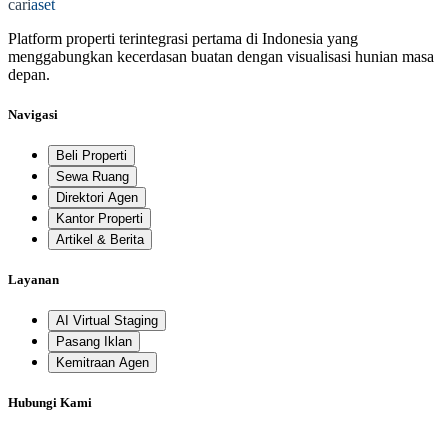
cari
aset
Platform properti terintegrasi pertama di Indonesia yang
menggabungkan kecerdasan buatan dengan visualisasi hunian masa
depan.
Navigasi
Beli Properti
Sewa Ruang
Direktori Agen
Kantor Properti
Artikel & Berita
Layanan
AI Virtual Staging
Pasang Iklan
Kemitraan Agen
Hubungi Kami