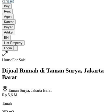
cari
aset
Buy
Rent
Agen
Kantor
Buyer
Artikel
EN
List Property
Login
House
For Sale
Dijual Rumah di Taman Surya, Jakarta
Barat
Taman Surya, Jakarta Barat
Rp 5,6 M
Tanah
352 m2