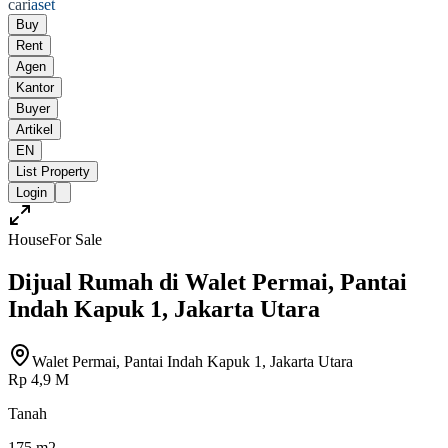
cari
aset
Buy
Rent
Agen
Kantor
Buyer
Artikel
EN
List Property
Login
House
For Sale
Dijual Rumah di Walet Permai, Pantai
Indah Kapuk 1, Jakarta Utara
Walet Permai, Pantai Indah Kapuk 1, Jakarta Utara
Rp 4,9 M
Tanah
175 m2