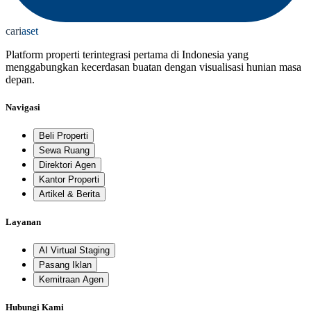
cari
aset
Platform properti terintegrasi pertama di Indonesia yang
menggabungkan kecerdasan buatan dengan visualisasi hunian masa
depan.
Navigasi
Beli Properti
Sewa Ruang
Direktori Agen
Kantor Properti
Artikel & Berita
Layanan
AI Virtual Staging
Pasang Iklan
Kemitraan Agen
Hubungi Kami