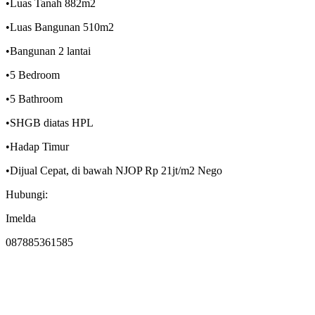
•Luas Tanah 882m2
•Luas Bangunan 510m2
•Bangunan 2 lantai
•5 Bedroom
•5 Bathroom
•SHGB diatas HPL
•Hadap Timur
•Dijual Cepat, di bawah NJOP Rp 21jt/m2 Nego
Hubungi:
Imelda
087885361585