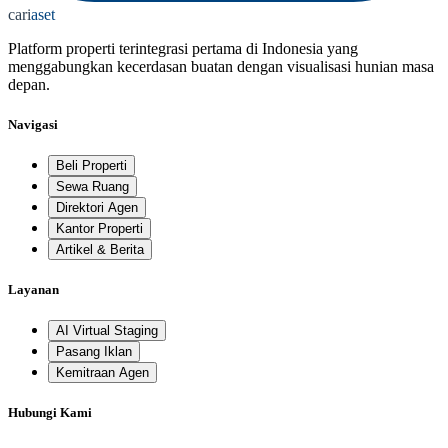
cari
aset
Platform properti terintegrasi pertama di Indonesia yang
menggabungkan kecerdasan buatan dengan visualisasi hunian masa
depan.
Navigasi
Beli Properti
Sewa Ruang
Direktori Agen
Kantor Properti
Artikel & Berita
Layanan
AI Virtual Staging
Pasang Iklan
Kemitraan Agen
Hubungi Kami