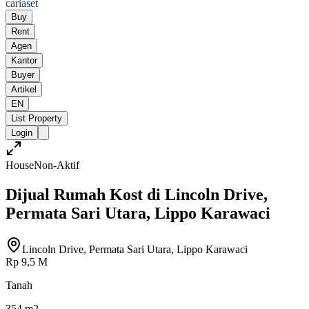
cari
aset
Buy
Rent
Agen
Kantor
Buyer
Artikel
EN
List Property
Login
House
Non-Aktif
Dijual Rumah Kost di Lincoln Drive,
Permata Sari Utara, Lippo Karawaci
Lincoln Drive, Permata Sari Utara, Lippo Karawaci
Rp 9,5 M
Tanah
354 m2