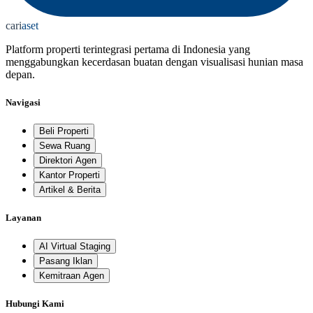
cari
aset
Platform properti terintegrasi pertama di Indonesia yang
menggabungkan kecerdasan buatan dengan visualisasi hunian masa
depan.
Navigasi
Beli Properti
Sewa Ruang
Direktori Agen
Kantor Properti
Artikel & Berita
Layanan
AI Virtual Staging
Pasang Iklan
Kemitraan Agen
Hubungi Kami