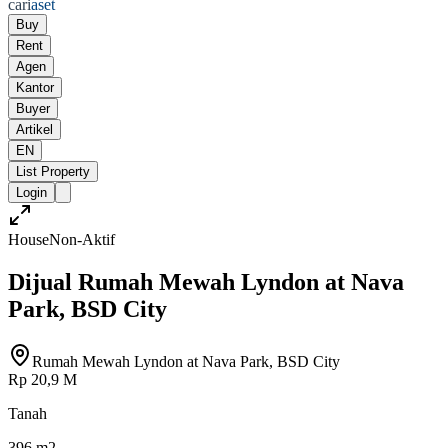
cari
aset
Buy
Rent
Agen
Kantor
Buyer
Artikel
EN
List Property
Login
House
Non-Aktif
Dijual Rumah Mewah Lyndon at Nava
Park, BSD City
Rumah Mewah Lyndon at Nava Park, BSD City
Rp 20,9 M
Tanah
396 m2