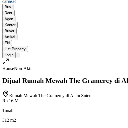
cari
aset
Buy
Rent
Agen
Kantor
Buyer
Artikel
EN
List Property
Login
House
Non-Aktif
Dijual Rumah Mewah The Gramercy di Al
Rumah Mewah The Gramercy di Alam Sutera
Rp 16 M
Tanah
312 m2