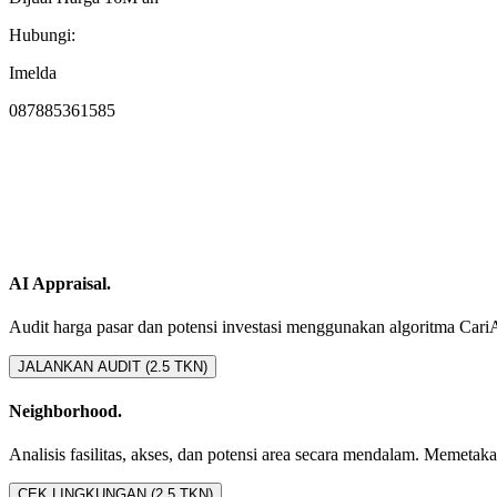
Hubungi:
Imelda
087885361585
AI Appraisal.
Audit harga pasar dan potensi investasi menggunakan algoritma CariAset
JALANKAN AUDIT (2.5 TKN)
Neighborhood.
Analisis fasilitas, akses, dan potensi area secara mendalam. Memetakan 
CEK LINGKUNGAN (2.5 TKN)