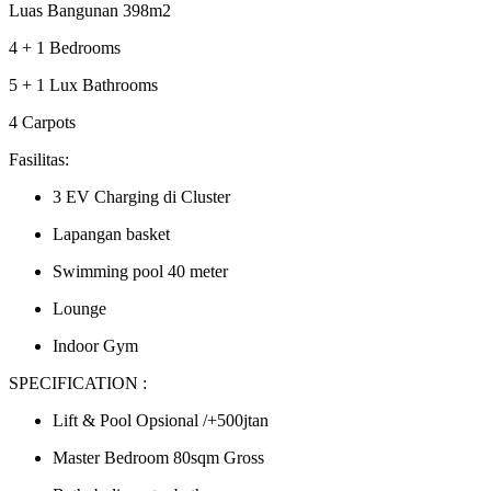
Luas Bangunan 398m2
4 + 1 Bedrooms
5 + 1 Lux Bathrooms
4 Carpots
Fasilitas:
3 EV Charging di Cluster
Lapangan basket
Swimming pool 40 meter
Lounge
Indoor Gym
SPECIFICATION :
Lift & Pool Opsional /+500jtan
Master Bedroom 80sqm Gross