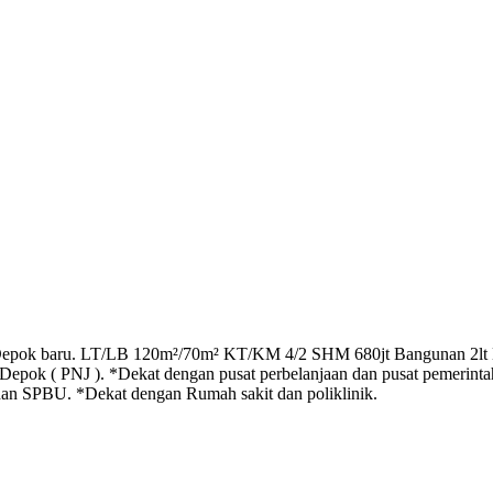
pi Depok baru. LT/LB 120m²/70m² KT/KM 4/2 SHM 680jt Bangunan 2lt K
 Depok ( PNJ ). *Dekat dengan pusat perbelanjaan dan pusat pemerint
 dan SPBU. *Dekat dengan Rumah sakit dan poliklinik.