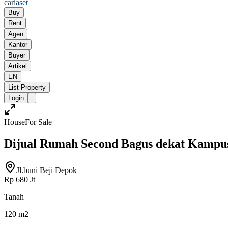
cari
aset
Buy
Rent
Agen
Kantor
Buyer
Artikel
EN
List Property
Login
House
For Sale
Dijual Rumah Second Bagus dekat Kampu
Jl.buni Beji Depok
Rp 680 Jt
Tanah
120 m2