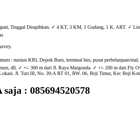
i, Tinggal Dirapihkan. ✓ 4 KT, 3 KM, 1 Gudang, 1 K. ART. ✓ Listr
as
urvey.
mum : stasiun KRL Depok Baru, terminal bus, pusat perbelanjaan/mal
umum, dll. ✓ +/- 300 m dari Jl. Raya Margonda. ✓ +/- 200 m dari Fly O
kasi. Jl. Turi III, No. 39-A RT 01, RW. 06, Beji Timur, Kec Beji Ko
A saja : 085694520578