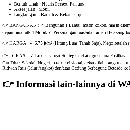
Bentuk tanah : Nyaris Persegi Panjang
Akses jalan : Mobil
Lingkungan. : Ramah & Bebas banjir.
👉 BANGUNAN : ✓ Bangunan 1 Lantai, masih kokoh, masih ditempat
depan muat utk 4 Mobil. ✓ Perkarangan luas/ada Taman Belakang lu
👉 HARGA : ✓ 6,75 jt/m² (Hitung Luas Tanah Saja), Nego setelah s
👉 LOKASI : ✓ Lokasi sangat Strategis dekat dgn semua Fasilitas U
GunDhar, Sekolah Negeri, pasar tradisional, dekat dilalui angkutan 
Ridwan Rais (Jalur Angkot) dan/atau Gedung Serbaguna Betesda ke Lo
👉 Informasi lain-lainnya di W