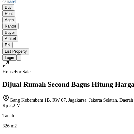
cari
aset
Buy
Rent
Agen
Kantor
Buyer
Artikel
EN
List Property
Login
House
For Sale
Dijual Rumah Second Bagus Hitung Harg
Gang Kebembem 1B, RW 07, Jagakarsa, Jakarta Selatan, Daerah K
Rp 2,2 M
Tanah
326 m2