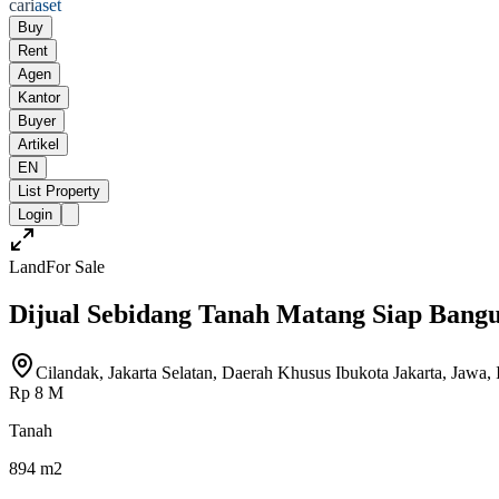
cari
aset
Buy
Rent
Agen
Kantor
Buyer
Artikel
EN
List Property
Login
Land
For Sale
Dijual Sebidang Tanah Matang Siap Bangu
Cilandak, Jakarta Selatan, Daerah Khusus Ibukota Jakarta, Jawa, 
Rp 8 M
Tanah
894 m2