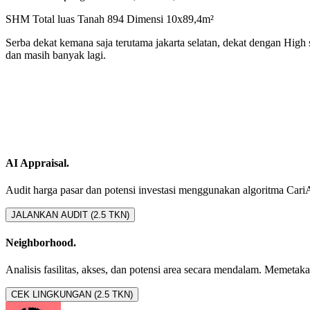
SHM Total luas Tanah 894 Dimensi 10x89,4m²
Serba dekat kemana saja terutama jakarta selatan, dekat dengan High s
dan masih banyak lagi.
AI Appraisal.
Audit harga pasar dan potensi investasi menggunakan algoritma CariAset
JALANKAN AUDIT (2.5 TKN)
Neighborhood.
Analisis fasilitas, akses, dan potensi area secara mendalam. Memetakan 
CEK LINGKUNGAN (2.5 TKN)