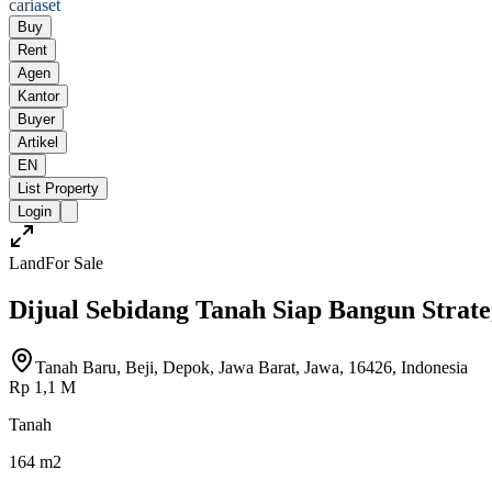
cari
aset
Buy
Rent
Agen
Kantor
Buyer
Artikel
EN
List Property
Login
Land
For Sale
Dijual Sebidang Tanah Siap Bangun Strat
Tanah Baru, Beji, Depok, Jawa Barat, Jawa, 16426, Indonesia
Rp 1,1 M
Tanah
164 m2