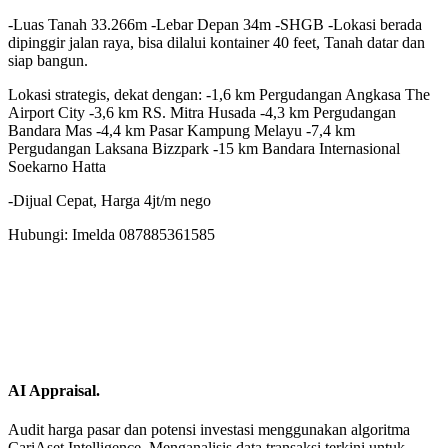
-Luas Tanah 33.266m -Lebar Depan 34m -SHGB -Lokasi berada
dipinggir jalan raya, bisa dilalui kontainer 40 feet, Tanah datar dan
siap bangun.
Lokasi strategis, dekat dengan: -1,6 km Pergudangan Angkasa The
Airport City -3,6 km RS. Mitra Husada -4,3 km Pergudangan
Bandara Mas -4,4 km Pasar Kampung Melayu -7,4 km
Pergudangan Laksana Bizzpark -15 km Bandara Internasional
Soekarno Hatta
-Dijual Cepat, Harga 4jt/m nego
Hubungi: Imelda 087885361585
AI Appraisal.
Audit harga pasar dan potensi investasi menggunakan algoritma
CariAset Intelligence. Menganalisis data transaksi terkini untuk