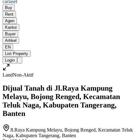
cari
aset
Buy
Rent
Agen
Kantor
Buyer
Artikel
EN
List Property
Login
Land
Non-Aktif
Dijual Tanah di Jl.Raya Kampung
Melayu, Bojong Renged, Kecamatan
Teluk Naga, Kabupaten Tangerang,
Banten
Jl.Raya Kampung Melayu, Bojong Renged, Kecamatan Teluk
Naga, Kabupaten Tangerang, Banten