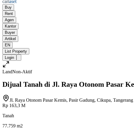
cari
aset
Buy
Rent
Agen
Kantor
Buyer
Artikel
EN
List Property
Login
Land
Non-Aktif
Dijual Tanah di Jl. Raya Otonom Pasar K
Jl. Raya Otonom Pasar Kemis, Pasir Gadung, Cikupa, Tangerang
Rp 163,3 M
Tanah
77.759 m2