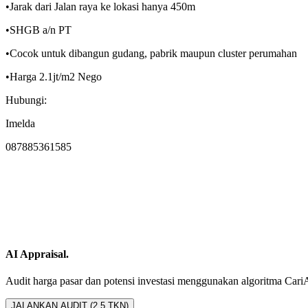
•Jarak dari Jalan raya ke lokasi hanya 450m
•SHGB a/n PT
•Cocok untuk dibangun gudang, pabrik maupun cluster perumahan
•Harga 2.1jt/m2 Nego
Hubungi:
Imelda
087885361585
AI Appraisal.
Audit harga pasar dan potensi investasi menggunakan algoritma CariAset
JALANKAN AUDIT (2.5 TKN)