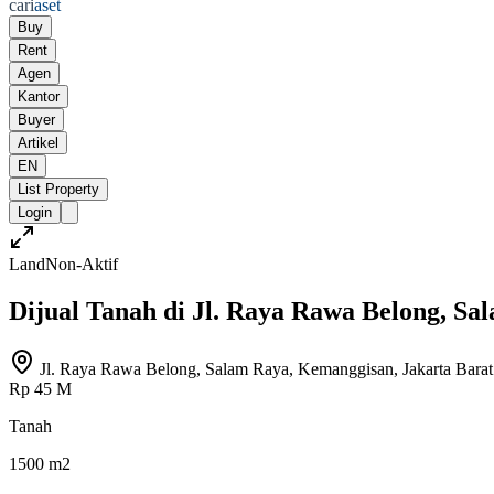
cari
aset
Buy
Rent
Agen
Kantor
Buyer
Artikel
EN
List Property
Login
Land
Non-Aktif
Dijual Tanah di Jl. Raya Rawa Belong, Sa
Jl. Raya Rawa Belong, Salam Raya, Kemanggisan, Jakarta Barat
Rp 45 M
Tanah
1500 m2