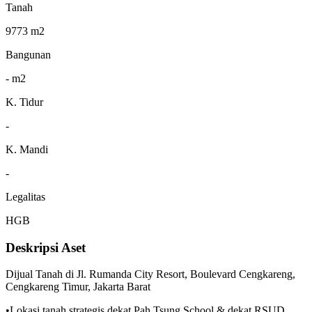
Tanah
9773 m2
Bangunan
- m2
K. Tidur
-
K. Mandi
-
Legalitas
HGB
Deskripsi Aset
Dijual Tanah di Jl. Rumanda City Resort, Boulevard Cengkareng,
Cengkareng Timur, Jakarta Barat
•Lokasi tanah strategis dekat Pah Tsung School & dekat RSUD