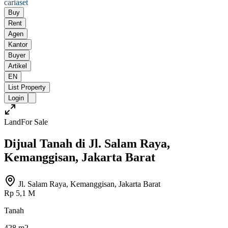
cari
aset
Buy
Rent
Agen
Kantor
Buyer
Artikel
EN
List Property
Login
Land
For Sale
Dijual Tanah di Jl. Salam Raya,
Kemanggisan, Jakarta Barat
Jl. Salam Raya, Kemanggisan, Jakarta Barat
Rp 5,1 M
Tanah
428 m2