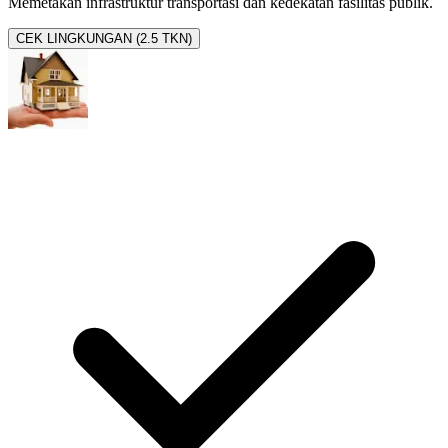
Memetakan infrastruktur transportasi dan kedekatan fasilitas publik.
CEK LINGKUNGAN (2.5 TKN)