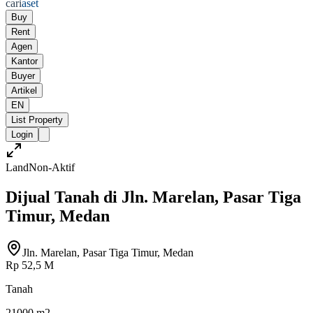
cari
aset
Buy
Rent
Agen
Kantor
Buyer
Artikel
EN
List Property
Login
Land
Non-Aktif
Dijual Tanah di Jln. Marelan, Pasar Tiga
Timur, Medan
Jln. Marelan, Pasar Tiga Timur, Medan
Rp 52,5 M
Tanah
21000 m2