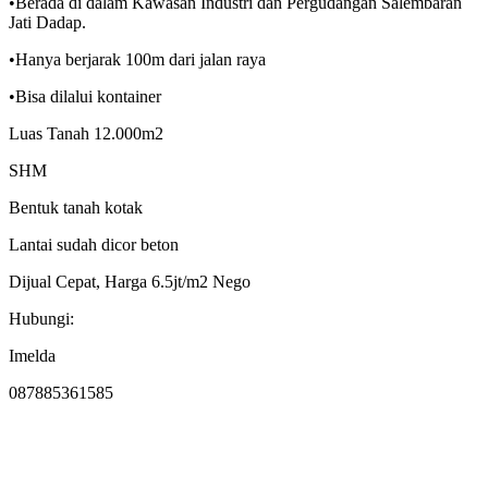
•Berada di dalam Kawasan Industri dan Pergudangan Salembaran
Jati Dadap.
•Hanya berjarak 100m dari jalan raya
•Bisa dilalui kontainer
Luas Tanah 12.000m2
SHM
Bentuk tanah kotak
Lantai sudah dicor beton
Dijual Cepat, Harga 6.5jt/m2 Nego
Hubungi:
Imelda
087885361585