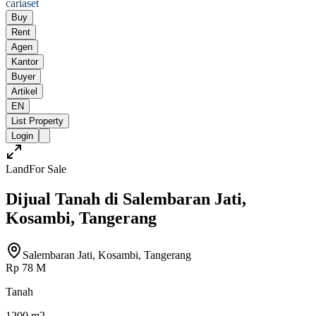
cari
aset
Buy
Rent
Agen
Kantor
Buyer
Artikel
EN
List Property
Login
Land
For Sale
Dijual Tanah di Salembaran Jati,
Kosambi, Tangerang
Salembaran Jati, Kosambi, Tangerang
Rp 78 M
Tanah
1200 m2