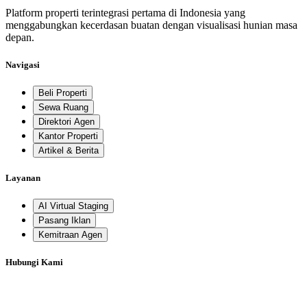
Platform properti terintegrasi pertama di Indonesia yang
menggabungkan kecerdasan buatan dengan visualisasi hunian masa
depan.
Navigasi
Beli Properti
Sewa Ruang
Direktori Agen
Kantor Properti
Artikel & Berita
Layanan
AI Virtual Staging
Pasang Iklan
Kemitraan Agen
Hubungi Kami