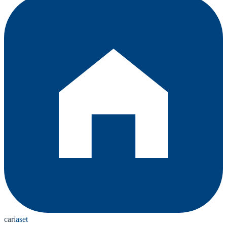
cari
aset