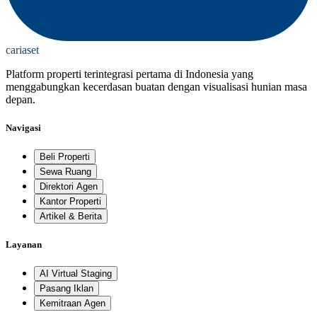
cari
aset
Platform properti terintegrasi pertama di Indonesia yang
menggabungkan kecerdasan buatan dengan visualisasi hunian masa
depan.
Navigasi
Beli Properti
Sewa Ruang
Direktori Agen
Kantor Properti
Artikel & Berita
Layanan
AI Virtual Staging
Pasang Iklan
Kemitraan Agen