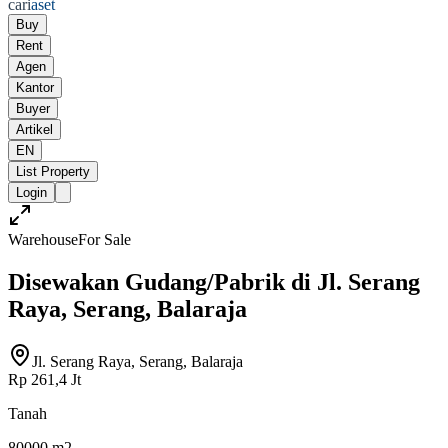
cari
aset
Buy
Rent
Agen
Kantor
Buyer
Artikel
EN
List Property
Login
Warehouse
For Sale
Disewakan Gudang/Pabrik di Jl. Serang
Raya, Serang, Balaraja
Jl. Serang Raya, Serang, Balaraja
Rp 261,4 Jt
Tanah
80000 m2