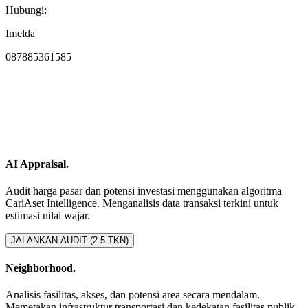
Hubungi:
Imelda
087885361585
AI Appraisal.
Audit harga pasar dan potensi investasi menggunakan algoritma
CariAset Intelligence. Menganalisis data transaksi terkini untuk
estimasi nilai wajar.
JALANKAN AUDIT (2.5 TKN)
Neighborhood.
Analisis fasilitas, akses, dan potensi area secara mendalam.
Memetakan infrastruktur transportasi dan kedekatan fasilitas publik.