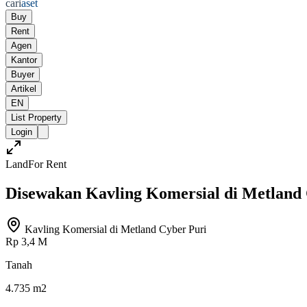
cari
aset
Buy
Rent
Agen
Kantor
Buyer
Artikel
EN
List Property
Login
Land
For Rent
Disewakan Kavling Komersial di Metland
Kavling Komersial di Metland Cyber Puri
Rp 3,4 M
Tanah
4.735 m2