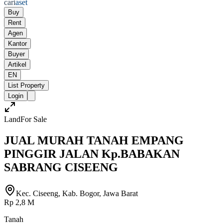
cari
aset
Buy
Rent
Agen
Kantor
Buyer
Artikel
EN
List Property
Login
Land
For Sale
JUAL MURAH TANAH EMPANG
PINGGIR JALAN Kp.BABAKAN
SABRANG CISEENG
Kec. Ciseeng, Kab. Bogor, Jawa Barat
Rp 2,8 M
Tanah