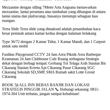
Mezzanine dengan silling 7Meter Arta Angsana menawarkan
mezzanine, lantai perantara atau tambahan yang dibangun di antara
lantai utama dan plafon/atap, biasanya menutupi sebagian luas
ruangan.
Terra Slide Terra slide yang dimaksud adalah penambahan kaca
besar pemisah antara kamar kedua dengan halaman belakang
Type 36/72 dengan 2 Kamar Tidur, 1 Kamar Mandi, dan 1 Carport
untuk satu mobil
Fasilitas Playground CCTV 24 Jam Area Piknik Area Barbeque
Keamanan 24 Jam Clubhouse Cafe Ruang serbaguna Strategis
dekat dengan berbagi tempat: Gerbang Tol Telaga Asih Stasiun Bis
Cikarang Stasiun Kereta Api Cikarang Pasar Cikarang SGC
Cikarang Sekolah SD,SMP, SMA Rumah sakit Lotte Grosir
Cikarang
BOOK 5jt ALL INN BEBAS BANJIR DAN LOKASI
STRATEGIS PINGGIR JALAN 📞 Hubungi sekarang: 0811-
1974-304 Unit terbatas, jangan sampai kehabisan!