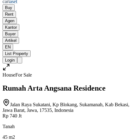
cari
aset
Buy
Rent
Agen
Kantor
Buyer
Artikel
EN
List Property
Login
House
For Sale
Rumah Arta Angsana Residence
Jalan Raya Sukatani, Kp Blokang, Sukamanah, Kab Bekasi,
Jawa Barat, Jawa, 17535, Indonesia
Rp 740 Jt
Tanah
45 m2