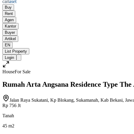
cari
aset
Buy
Rent
Agen
Kantor
Buyer
Artikel
EN
List Property
Login
House
For Sale
Rumah Arta Angsana Residence Type The 
Jalan Raya Sukatani, Kp Blokang, Sukamanah, Kab Bekasi, Jawa 
Rp 756 Jt
Tanah
45 m2