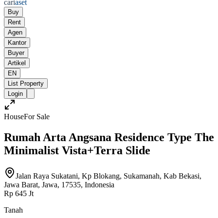
cari
aset
Buy
Rent
Agen
Kantor
Buyer
Artikel
EN
List Property
Login
House
For Sale
Rumah Arta Angsana Residence Type The
Minimalist Vista+Terra Slide
Jalan Raya Sukatani, Kp Blokang, Sukamanah, Kab Bekasi,
Jawa Barat, Jawa, 17535, Indonesia
Rp 645 Jt
Tanah